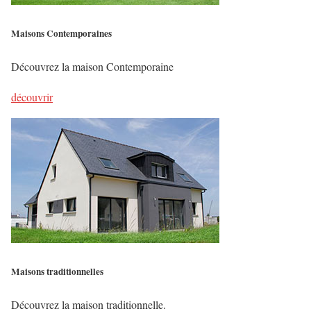
i
e
Maisons Contemporaines
l
Découvrez la maison Contemporaine
d
e
découvrir
m
p
t
y
.
Maisons traditionnelles
Découvrez la maison traditionnelle.