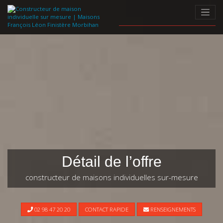
Skip
to
content
Détail de l’offre
constructeur de maisons individuelles sur-mesure
02 98 47 20 20
CONTACT RAPIDE
RENSEIGNEMENTS