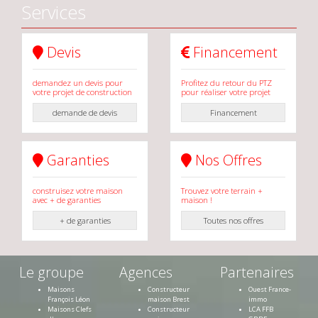
Services
Devis
Financement
demandez un devis pour
Profitez du retour du PTZ
votre projet de construction
pour réaliser votre projet
demande de devis
Financement
Garanties
Nos Offres
construisez votre maison
Trouvez votre terrain +
avec + de garanties
maison !
+ de garanties
Toutes nos offres
Le groupe
Agences
Partenaires
Maisons
Constructeur
Ouest France-
François Léon
maison Brest
immo
Maisons Clefs
Constructeur
LCA FFB