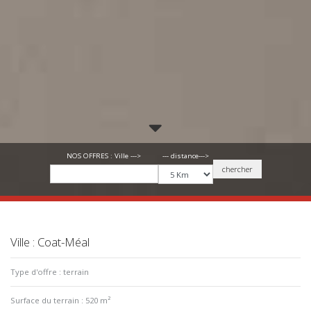
--- distance--->
NOS OFFRES : Ville --->
chercher
Ville : Coat-Méal
Type d'offre : terrain
Surface du terrain : 520 m²