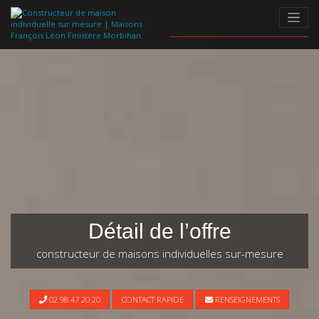
Skip
to
content
Détail de l’offre
constructeur de maisons individuelles sur-mesure
02 98 47 20 20
CONTACT RAPIDE
RENSEIGNEMENTS