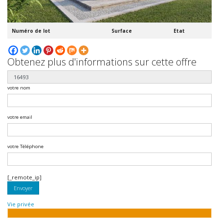
Numéro de lot
Surface
Etat
Obtenez plus d'informations sur cette offre
votre nom
votre email
votre Téléphone
Veuillez
Veuillez
[_remote_ip]
laisser
laisser
ce
ce
champ
champ
vide.
Vie privée
vide.