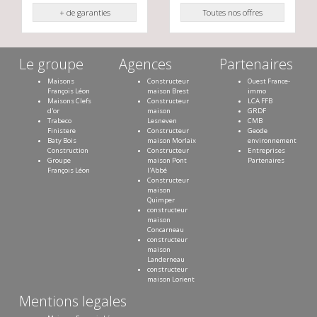
+ de garanties
Toutes nos offres
Le groupe
Agences
Partenaires
Maisons
Constructeur
Ouest France-
François Léon
maison Brest
immo
Maisons Clefs
Constructeur
LCA FFB
d'or
maison
GRDF
Trabeco
Lesneven
CMB
Finistere
Constructeur
Geode
Baty Bois
maison Morlaix
environnement
Construction
Constructeur
Entreprises
Groupe
maison Pont
Partenaires
François Léon
l'Abbé
Constructeur
maison
Quimper
constructeur
maison
Concarneau
constructeur
maison
Landerneau
constructeur
maison Lorient
Mentions legales