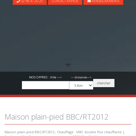
02 98 47 20 20
CONTACT RAPIDE
RENSEIGNEMENTS
--- distance--->
NOS OFFRES : Ville --->
chercher
Maison plain-pied BBC/RT2012
Maison plain-pied BBC/RT2012 , Chauffage : VMC double flux chauffante |