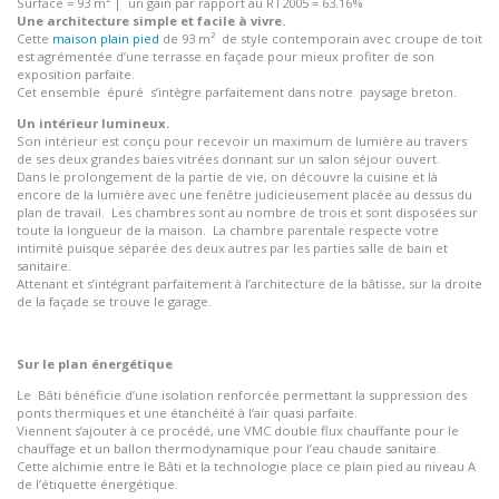
Surface = 93 m² | un gain par rapport au RT2005 = 63.16%
Une architecture simple et facile à vivre.
Cette
maison plain pied
de 93 m² de style contemporain avec croupe de toit
est agrémentée d’une terrasse en façade pour mieux profiter de son
exposition parfaite.
Cet ensemble épuré s’intègre parfaitement dans notre paysage breton.
Un intérieur lumineux.
Son intérieur est conçu pour recevoir un maximum de lumière au travers
de ses deux grandes baies vitrées donnant sur un salon séjour ouvert.
Dans le prolongement de la partie de vie, on découvre la cuisine et là
encore de la lumière avec une fenêtre judicieusement placée au dessus du
plan de travail. Les chambres sont au nombre de trois et sont disposées sur
toute la longueur de la maison. La chambre parentale respecte votre
intimité puisque séparée des deux autres par les parties salle de bain et
sanitaire.
Attenant et s’intégrant parfaitement à l’architecture de la bâtisse, sur la droite
de la façade se trouve le garage.
Sur le plan énergétique
Le Bâti bénéficie d’une isolation renforcée permettant la suppression des
ponts thermiques et une étanchéité à l’air quasi parfaite.
Viennent s’ajouter à ce procédé, une VMC double flux chauffante pour le
chauffage et un ballon thermodynamique pour l’eau chaude sanitaire.
Cette alchimie entre le Bâti et la technologie place ce plain pied au niveau A
de l’étiquette énergétique.