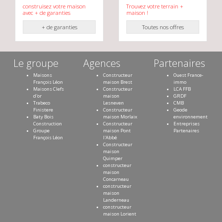
construisez votre maison
Trouvez votre terrain +
avec + de garanties
maison !
+ de garanties
Toutes nos offres
Le groupe
Agences
Partenaires
Maisons
Constructeur
Ouest France-
François Léon
maison Brest
immo
Maisons Clefs
Constructeur
LCA FFB
d'or
maison
GRDF
Trabeco
Lesneven
CMB
Finistere
Constructeur
Geode
Baty Bois
maison Morlaix
environnement
Construction
Constructeur
Entreprises
Groupe
maison Pont
Partenaires
François Léon
l'Abbé
Constructeur
maison
Quimper
constructeur
maison
Concarneau
constructeur
maison
Landerneau
constructeur
maison Lorient